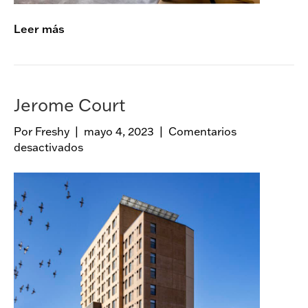
h
Leer más
Jerome Court
Por
Freshy
|
mayo 4, 2023
|
Comentarios
desactivados
e
n
J
e
r
o
m
e
C
o
u