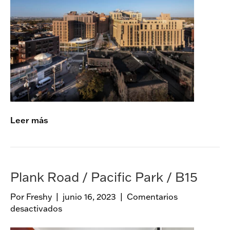
c
k
a
w
a
y
V
i
l
l
Leer más
a
g
e
Plank Road / Pacific Park / B15
Por
Freshy
|
junio 16, 2023
|
Comentarios
desactivados
e
n