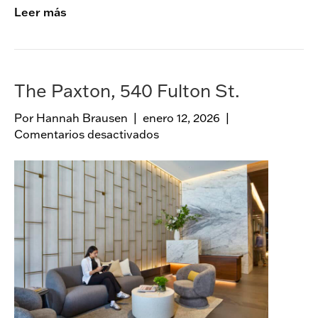
Leer más
The Paxton, 540 Fulton St.
Por
Hannah Brausen
|
enero 12, 2026
|
Comentarios desactivados
e
n
T
h
e
P
a
x
t
o
n
,