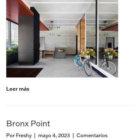
P
l
a
n
k
R
o
a
d
/
P
a
c
Leer más
i
f
i
c
Bronx Point
P
a
Por
Freshy
|
mayo 4, 2023
|
Comentarios
r