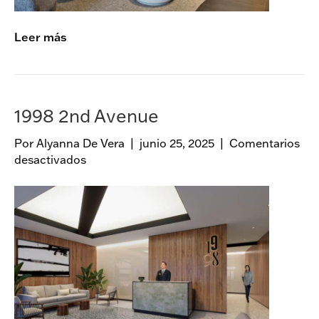
5
4
Leer más
0
F
u
l
t
1998 2nd Avenue
o
n
Por
Alyanna De Vera
|
junio 25, 2025
|
Comentarios
S
desactivados
e
t
n
.
1
9
9
8
2
n
d
A