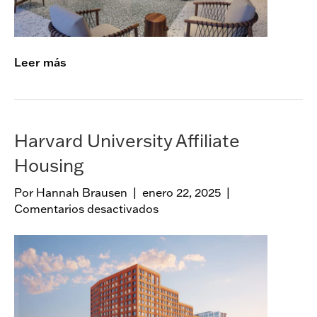
v
e
n
u
Leer más
e
Harvard University Affiliate
Housing
Por
Hannah Brausen
|
enero 22, 2025
|
Comentarios desactivados
e
n
H
a
r
v
a