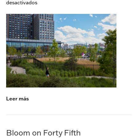
desactivados
e
k
n
/
B
B
r
1
o
5
n
x
P
o
i
n
t
Leer más
Bloom on Forty Fifth