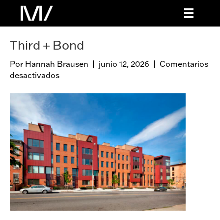
Third + Bond
Por
Hannah Brausen
|
junio 12, 2026
|
Comentarios
desactivados
e
n
T
h
i
r
d
+
B
o
n
d