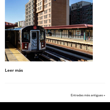
r
t
Leer más
Entradas más antiguas »